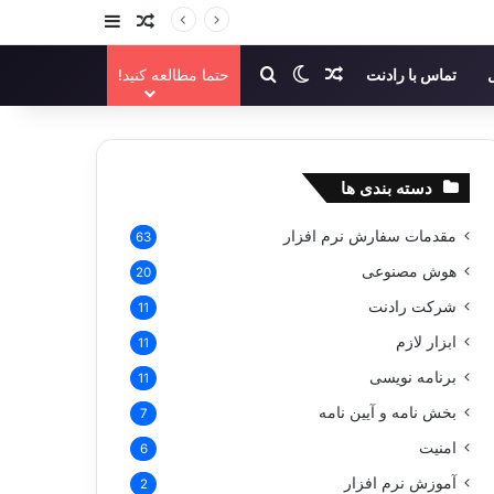
سایدبار
نوشته تصادفی
نوشته تصادفی
تغییر پوسته
جستجو برای
تماس با رادنت
حتما مطالعه کنید!
دسته بندی ها
مقدمات سفارش نرم افزار
63
هوش مصنوعی
20
شرکت رادنت
11
ابزار لازم
11
برنامه نویسی
11
بخش نامه و آیین نامه
7
امنیت
6
آموزش نرم افزار
2