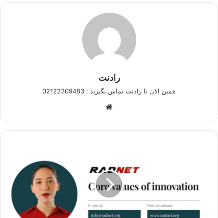
رادنت
همین الان با رادنت تماس بگیرید : 02122309483
وبسایت
بیش
از
13
سال
تجربه
تولید
نرم
افزار