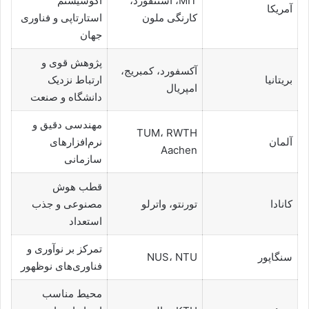
MIT، استنفورد،
اکوسیستم
آمریکا
کارنگی ملون
استارتاپی و فناوری
جهان
پژوهش قوی و
آکسفورد، کمبریج،
بریتانیا
ارتباط نزدیک
امپریال
دانشگاه و صنعت
مهندسی دقیق و
TUM، RWTH
آلمان
نرم‌افزارهای
Aachen
سازمانی
قطب هوش
کانادا
تورنتو، واترلو
مصنوعی و جذب
استعداد
تمرکز بر نوآوری و
سنگاپور
NUS، NTU
فناوری‌های نوظهور
محیط مناسب