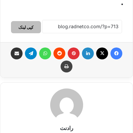
کپی لینک
فیس بوک
X
لینکدین
‫پین‌ترست
‫رددیت
واتس آپ
تلگرام
اشتراک گذاری از طریق ایمیل
چاپ
رادنت