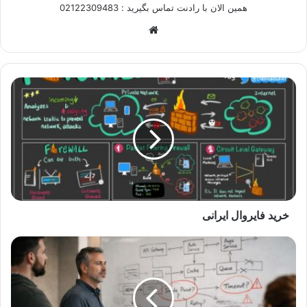
همین الان با رادنت تماس بگیرید : 02122309483
وبسایت
خرید
فایروال‌
ایرانی
خرید فایروال‌ ایرانی
تغییر
شرکت
پیمانکار
نرم‌
افزار