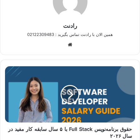
رادنت
همین الان با رادنت تماس بگیرید : 02122309483
وبسایت
حقوق
برنامه‌نویس
Full
Stack
با
۵
سال
سابقه
کار
مفید
حقوق برنامه‌نویس Full Stack با ۵ سال سابقه کار مفید در
در
سال ۲۰۲۶