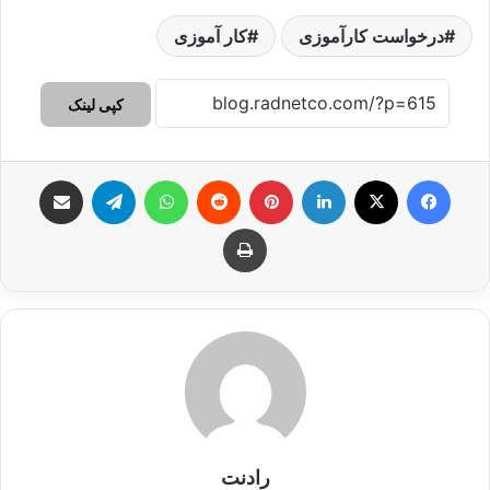
درخواست کارآموزی
کار آموزی
کپی لینک
فیس بوک
X
لینکدین
‫پین‌ترست
‫رددیت
واتس آپ
تلگرام
اشتراک گذاری از طریق ایمیل
چاپ
رادنت