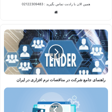
همین الان با رادنت تماس بگیرید : 02122309483
وبسایت
راهنمای
جامع
شرکت
در
مناقصات
نرم‌
افزاری
در
ایران
راهنمای جامع شرکت در مناقصات نرم‌ افزاری در ایران
اپ
سازهای
آنلاین
برای
اپلیکیشن