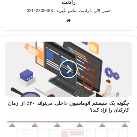
رادنت
همین الان با رادنت تماس بگیرید : 02122309483
وبسایت
چگونه
یک
سیستم
اتوماسیون
داخلی
می‌تواند
۳۰٪
از
زمان
کارکنان
چگونه یک سیستم اتوماسیون داخلی می‌تواند ۳۰٪ از زمان
را
کارکنان را آزاد کند؟
آزاد
کند؟
چرا
بسیاری
از