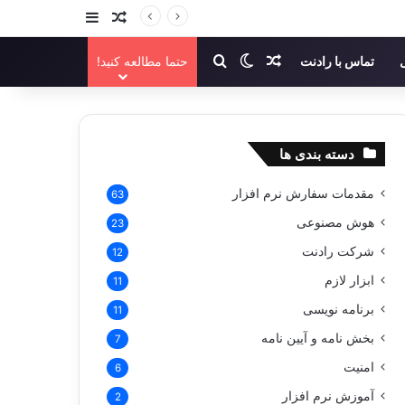
سایدبار
نوشته تصادفی
نوشته تصادفی
تغییر پوسته
جستجو برای
تماس با رادنت
حتما مطالعه کنید!
دسته بندی ها
مقدمات سفارش نرم افزار
63
هوش مصنوعی
23
شرکت رادنت
12
ابزار لازم
11
برنامه نویسی
11
بخش نامه و آیین نامه
7
امنیت
6
آموزش نرم افزار
2