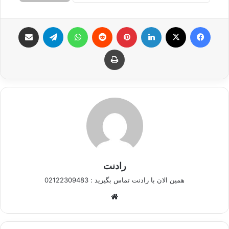
فیس بوک
X
لینکدین
‫پین‌ترست
‫رددیت
واتس آپ
تلگرام
اشتراک گذاری از طریق ایمیل
چاپ
رادنت
همین الان با رادنت تماس بگیرید : 02122309483
وبسایت