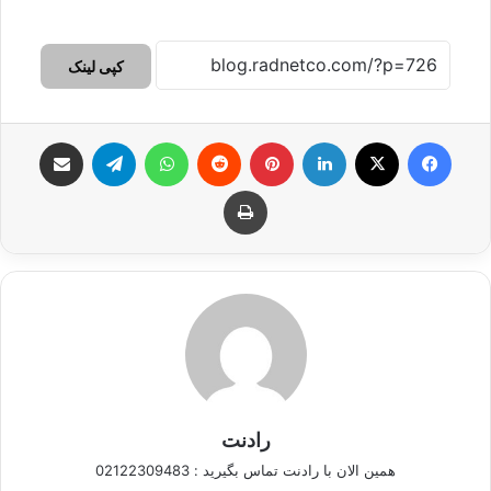
کپی لینک
فیس بوک
X
لینکدین
‫پین‌ترست
‫رددیت
واتس آپ
تلگرام
اشتراک گذاری از طریق ایمیل
چاپ
رادنت
همین الان با رادنت تماس بگیرید : 02122309483