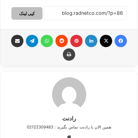
کپی لینک
فیس بوک
X
لینکدین
‫پین‌ترست
‫رددیت
واتس آپ
تلگرام
اشتراک گذاری از طریق ایمیل
چاپ
رادنت
همین الان با رادنت تماس بگیرید : 02122309483
وبسایت