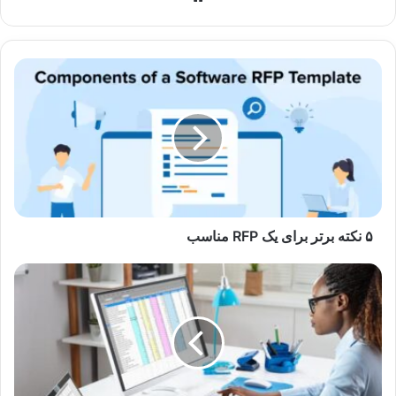
۵
نکته
برتر
برای
یک
RFP
مناسب
۵ نکته برتر برای یک RFP مناسب
چرا
اکسل
در
سازمان‌های
بزرگ
به
نقطه