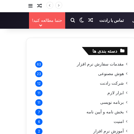
سایدبار
نوشته تصادفی
نوشته تصادفی
تغییر پوسته
جستجو برای
تماس با رادنت
حتما مطالعه کنید!
دسته بندی ها
مقدمات سفارش نرم افزار
63
هوش مصنوعی
23
شرکت رادنت
12
ابزار لازم
11
برنامه نویسی
11
بخش نامه و آیین نامه
7
امنیت
6
آموزش نرم افزار
2