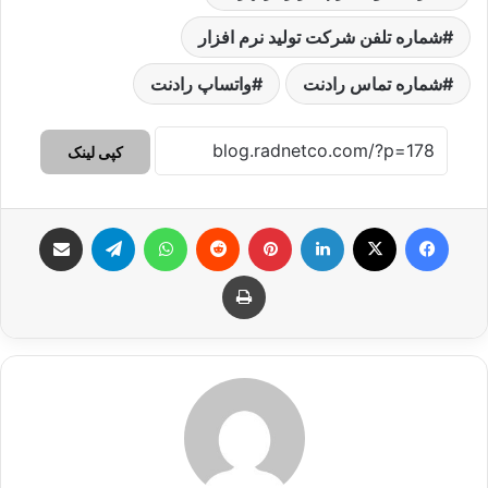
شماره تلفن شرکت تولید نرم افزار
شماره تماس رادنت
واتساپ رادنت
کپی لینک
فیس بوک
X
لینکدین
‫پین‌ترست
‫رددیت
واتس آپ
تلگرام
اشتراک گذاری از طریق ایمیل
چاپ