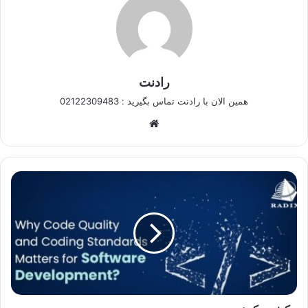
رادنت
همین الان با رادنت تماس بگیرید : 02122309483
وبسایت
کیفیت
کد
نویسی