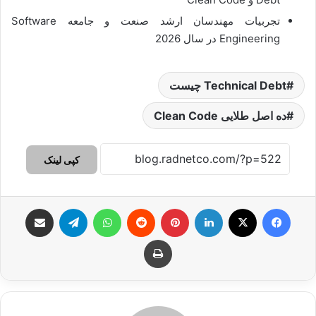
تجربیات مهندسان ارشد صنعت و جامعه Software
Engineering در سال 2026
Technical Debt چیست
ده اصل طلایی Clean Code
کپی لینک
فیس بوک
X
لینکدین
‫پین‌ترست
‫رددیت
واتس آپ
تلگرام
اشتراک گذاری از طریق ایمیل
چاپ